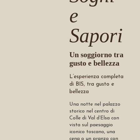
e
Sapori
Osteria
Via XX Settembre, 50,
Un soggiorno tra
Colle di Val d'Elsa (SI)
gusto e bellezza
Whatsapp
+39 338 7706128
L’esperienza completa
di BIS, tra gusto e
Orari di apertura
bellezza
Una notte nel palazzo
Lunedì:
Chiuso
storico nel centro di
Martedì:
18:00-22:00
Colle di Val d’Elsa con
Mercoledì:
18:00-22:00
vista sul paesaggio
Giovedì:
18:00-22:00
iconico toscano, una
Venerdì:
18:00-22:00
cena o un pranzo con