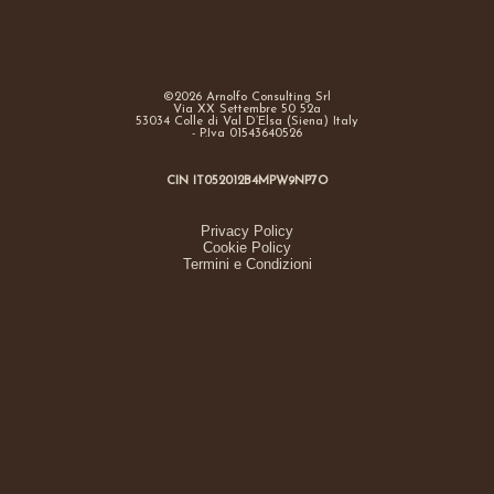
©2026 Arnolfo Consulting Srl
Via XX Settembre 50 52a
53034 Colle di Val D’Elsa (Siena) Italy
- P.Iva 01543640526
CIN IT052012B4MPW9NP7O
Privacy Policy
Cookie Policy
Termini e Condizioni