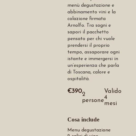
Sabato:
18:00-22:00
menù degustazione e
Domenica:
abbinamento vini e la
18:00-22:00
colazione firmata
Arnolfo. Tra sogni e
Aperitivo dalle 18:00 alle 20:00
sapori il pacchetto
pensato per chi vuole
prendersi il proprio
Seguici
tempo, assaporare ogni
istante e immergersi in
bis_osteria
un’esperienza che parla
di Toscana, calore e
ospitalità.
€
390
Valido
2
4
persone
mesi
Cosa include
Menu degustazione